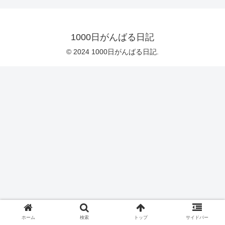
1000日がんばる日記
© 2024 1000日がんばる日記.
ホーム
検索
トップ
サイドバー